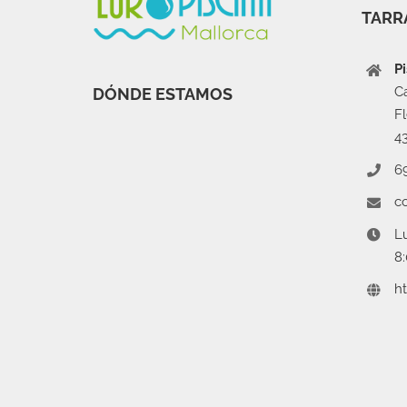
TARR
P
C
DÓNDE ESTAMOS
F
4
6
c
L
8
h