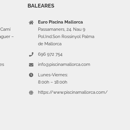
BALEARES
Euro Piscina Mallorca
 Camí
Passamaners, 24. Nau 9
aguer –
Pol.Ind.Son Rossinyol Palma
de Mallorca
696 972 754
es
info@piscinamallorca.com
Lunes-Viernes:
8:00h – 18:00h
https://www.piscinamallorca.com/