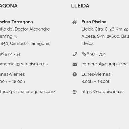
AGONA
LLEIDA
iscina Tarragona
Euro Piscina
alle del Doctor Alexandre
Lleida Ctra. C-26 Km 22
leming, 3
Albesa, S/N 25600, Bal
3850, Cambrils (Tarragona)
Lleida
96 972 754
696 972 754
omercial@europiscina.es
comercial@europiscina.
unes-Viernes:
Lunes-Viernes:
:00h – 18:00h
8:00h – 18:00h
ttps://piscinatarragona.com/
https://europiscina.es