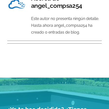
angel_compsa254
Galería
Este autor no presenta ningún detalle.
Social
Hasta ahora angel_compsa254 ha
creado 0 entradas de blog.
Contacto