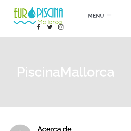
Saltar
al
MENU
contenido
Inicio
Empresa
PiscinaMallorca
Servicios
Productos Piscina
Blog
Acerca de